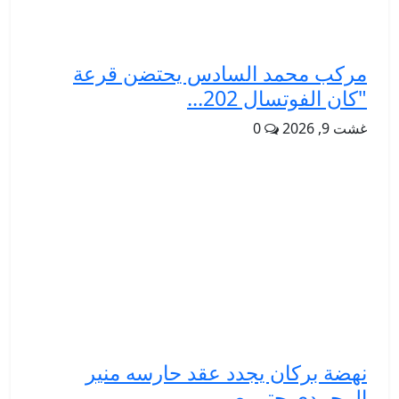
مركب محمد السادس يحتضن قرعة
"كان الفوتسال 202...
غشت 9, 2026
0
نهضة بركان يجدد عقد حارسه منير
المحمدي حتى صي...