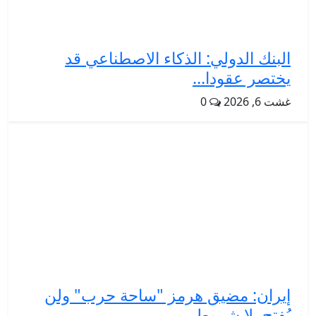
البنك الدولي: الذكاء الاصطناعي قد
يختصر عقودا...
غشت 6, 2026
0
إيران: مضيق هرمز "ساحة حرب" ولن
يُفتح بلا شروط