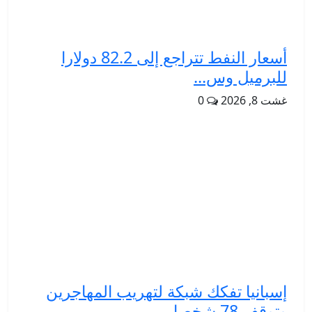
أسعار النفط تتراجع إلى 82.2 دولارا
للبرميل وس...
غشت 8, 2026
0
إسبانيا تفكك شبكة لتهريب المهاجرين
وتوقف 78 شخصا