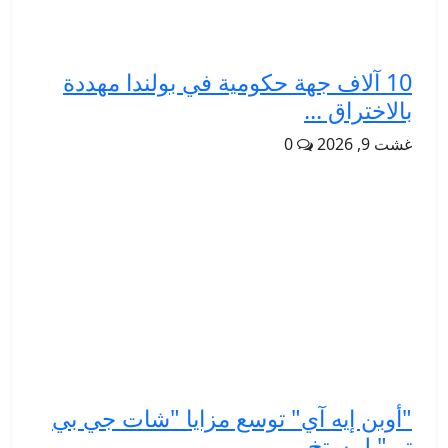
10 آلاف جهة حكومية في بولندا مهددة
بالاختراق ...
غشت 9, 2026
0
"أوبن إيه آي" توسع مزايا "شات جي بي
تي" لمستخ...