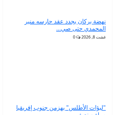
نهضة بركان يجدد عقد حارسه منير
المحمدي حتى صي...
غشت 8, 2026
0
"لبؤات الأطلس" يهزمن جنوب إفريقيا
ويبلغن نصف ...