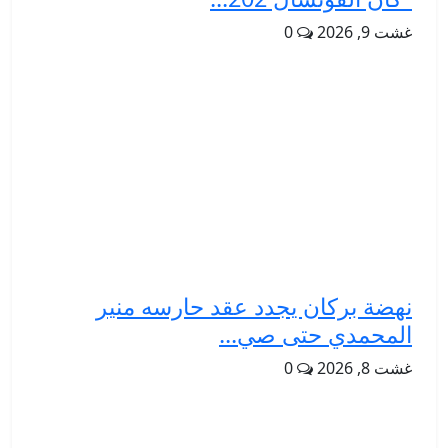
غشت 9, 2026
0
نهضة بركان يجدد عقد حارسه منير
المحمدي حتى صي...
غشت 8, 2026
0