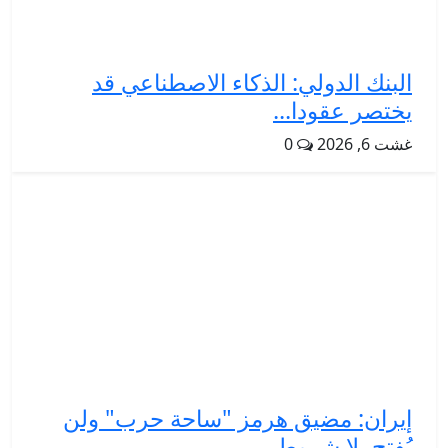
البنك الدولي: الذكاء الاصطناعي قد
يختصر عقودا...
غشت 6, 2026
0
إيران: مضيق هرمز "ساحة حرب" ولن
يُفتح بلا شروط