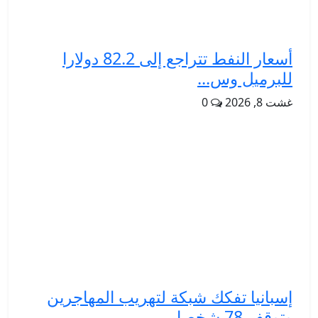
أسعار النفط تتراجع إلى 82.2 دولارا
للبرميل وس...
غشت 8, 2026
0
إسبانيا تفكك شبكة لتهريب المهاجرين
وتوقف 78 شخصا