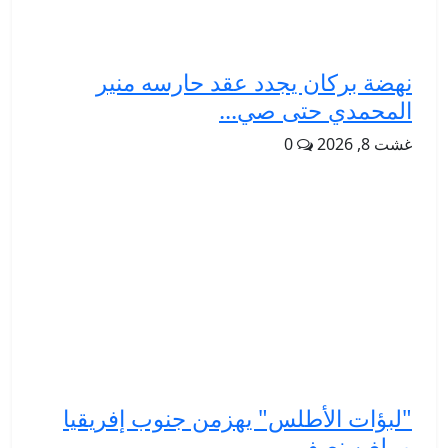
نهضة بركان يجدد عقد حارسه منير
المحمدي حتى صي...
غشت 8, 2026
0
"لبؤات الأطلس" يهزمن جنوب إفريقيا
ويبلغن نصف ...