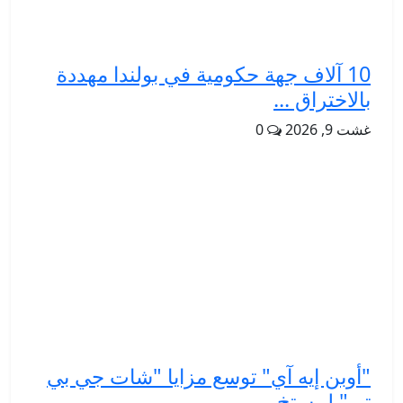
10 آلاف جهة حكومية في بولندا مهددة
بالاختراق ...
غشت 9, 2026
0
"أوبن إيه آي" توسع مزايا "شات جي بي
تي" لمستخ...