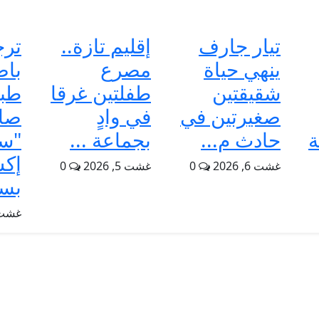
تيار جارف
إقليم تازة..
ترج
ينهي حياة
مصرع
باص
شقيقتين
طفلتين غرقا
طبق
صغيرتين في
في وادٍ
صا
ة
حادث م...
بجماعة ...
"س
إك
غشت 6, 2026
0
غشت 5, 2026
0
بسط
غشت 5, 6