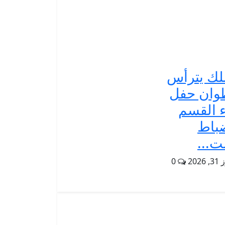
لك يترأس
وان حفل
ء القسم
باط
ت...
2026
0