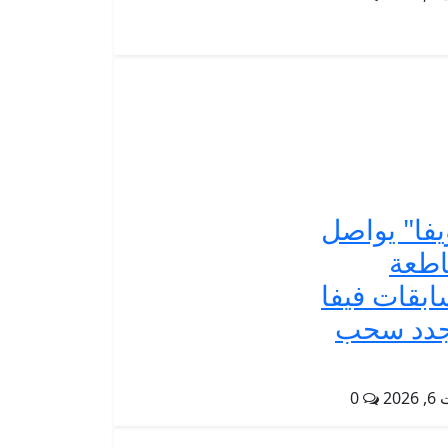
يفا" يواصل
طعة
بقات فيفا
جدد سحب
202
0