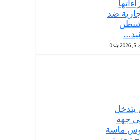
اءاتها
جارية ضد
شنطن
يد...
202
0
يتدخل
ي جهة
س ماسة
ح تحقيق