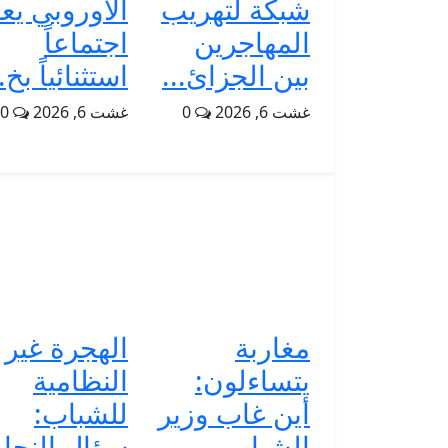
شبكة لتهريب
الأوروبي يع
المهاجرين
اجتماعاً
بين الجزائ...
استثنائياً بخ..
غشت 6, 2026
0
غشت 6, 2026
0
مغاربة
الهجرة غير
يتساءلون:
النظامية
أين غاب وزير
للشباب:
الشباب
سؤال النجا