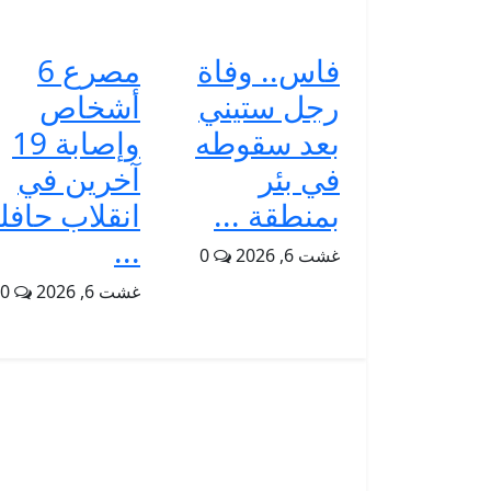
فاس.. وفاة
مصرع 6
رجل ستيني
أشخاص
بعد سقوطه
وإصابة 19
في بئر
آخرين في
بمنطقة ...
انقلاب حافل
...
غشت 6, 2026
0
غشت 6, 2026
0