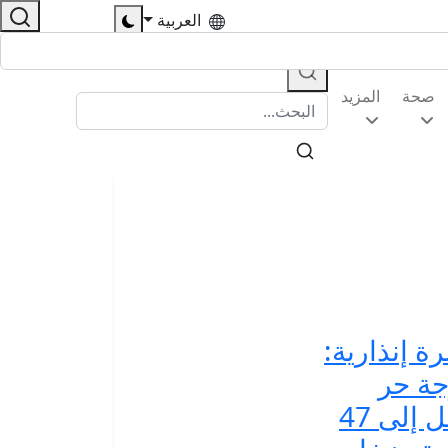
العربية
صحة
المزيد
ة إنذارية:
ة حر
تصل إلى 47