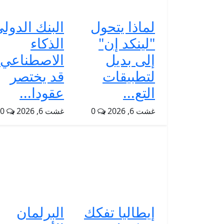
لماذا يتحول
البنك الدولي
"لينكد إن"
الذكاء
إلى بديل
الاصطناعي
لتطبيقات
قد يختصر
التع...
عقودا...
غشت 6, 2026
0
غشت 6, 2026
0
إيطاليا تفكك
البرلمان