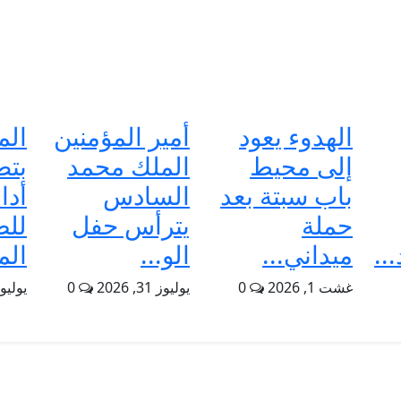
الهدوء يعود
أمير المؤمنين
الم
إلى محيط
الملك محمد
بتط
باب سبتة بعد
السادس
أدا
حملة
يترأس حفل
للض
..
ميداني...
الو...
الم
غشت 1, 2026
0
يوليوز 31, 2026
0
يوليوز 31, 