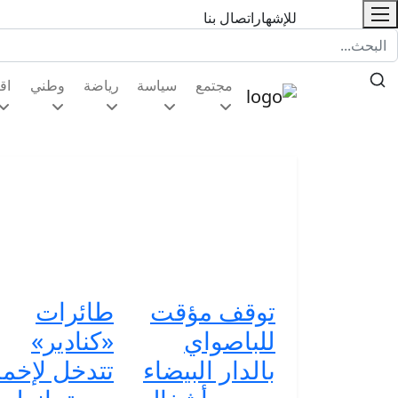
للإشهار
اتصال بنا
مجتمع
سياسة
رياضة
وطني
اق
توقف مؤقت
طائرات
للباصواي
«كنادير»
بالدار البيضاء
تتدخل لإخما