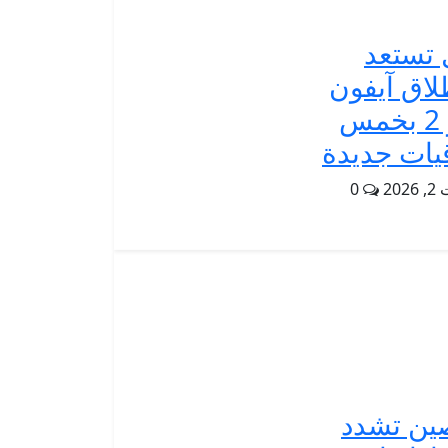
 تستعد
لاق آيفون
آير 2 بخمس
يات جديدة
202
0
ين تشدد