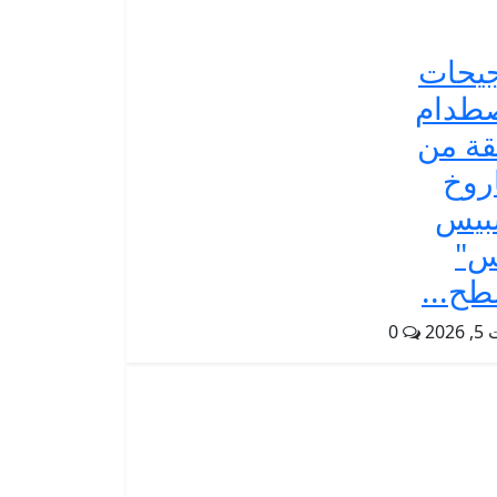
يحات
طدام
ة من
روخ
بيس
س"
ح...
202
0