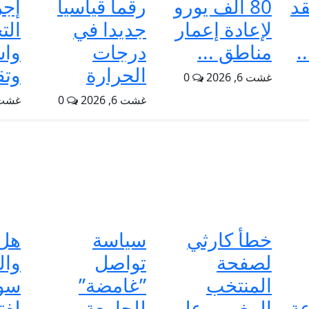
قد
80 ألف يورو
رقما قياسيا
إجر
لإعادة إعمار
جديدا في
الت
.
مناطق ...
درجات
وا
الحرارة
وتق
غشت 6, 2026
0
غشت 6, 2026
0
غشت 5, 6
خطأ كارثي
سياسة
هل 
لصفحة
تواصل
وال
المنتخب
”غامضة”
سو
عة
المغربي على
للجامعة
لفت