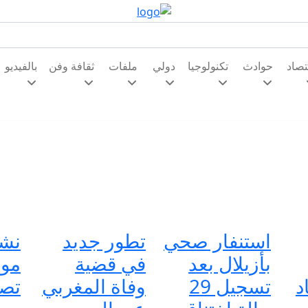
تصاد
حوادث
تكنولوجيا
دولي
ملفات
ثقافة وفن
بالفيديو
استنفار صحي
تطور جديد
نشر
بأزيلال بعد
في قضية
موج
د
تسجيل 29
وفاة المغربي