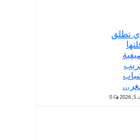
ي تطلق
لتها
يفية
ريب
باب
غر...
202
0