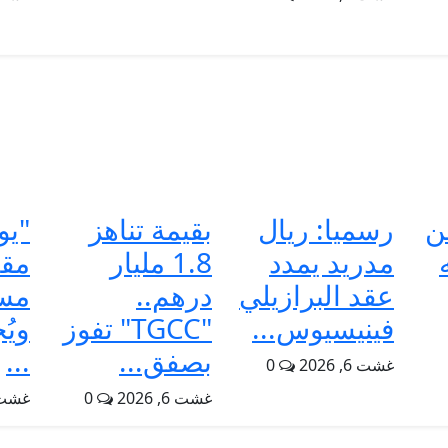
ن
رسميا: ريال
بقيمة تناهز
"يو
مدريد يمدد
1.8 مليار
مقا
عقد البرازيلي
درهم..
مسا
فينيسيوس...
"TGCC" تفوز
ويُ
بصفق...
...
غشت 6, 2026
0
غشت 6, 2026
0
غشت 6, 6