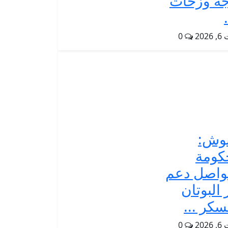
ة وزخات
202
0
وش:
كومة
واصل دعم
 البوتان
سكر ...
202
0