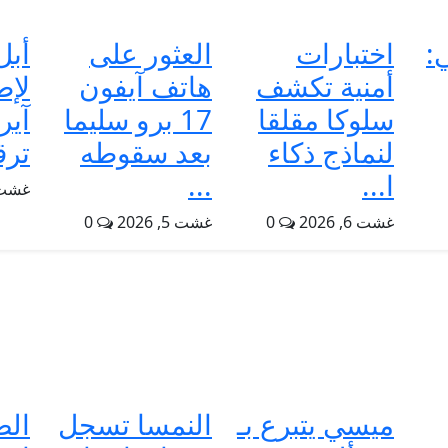
:
اختبارات
العثور على
أبل
أمنية تكشف
هاتف آيفون
لإط
سلوكا مقلقا
17 برو سليما
لنماذج ذكاء
بعد سقوطه
ترق
ا...
...
غشت 2, 6
غشت 6, 2026
0
غشت 5, 2026
0
ميسي يتبرع بـ
النمسا تسجل
الص