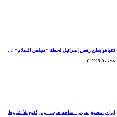
نتنياهو يعلن رفض إسرائيل لخطة "مجلس السلام" ا...
غشت 9, 2026
0
إيران: مضيق هرمز "ساحة حرب" ولن يُفتح بلا شروط