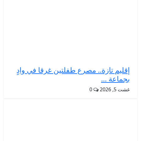
إقليم تازة.. مصرع طفلتين غرقا في وادٍ
بجماعة ...
غشت 5, 2026
0