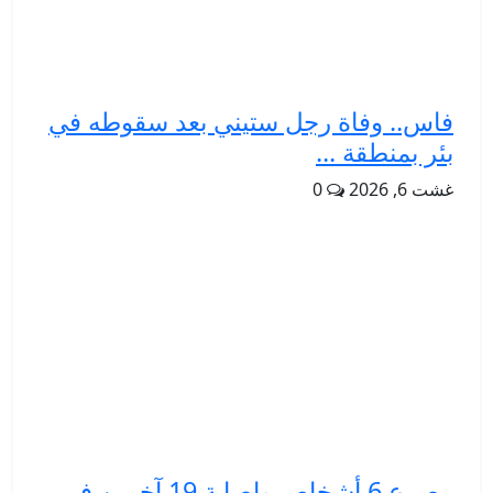
فاس.. وفاة رجل ستيني بعد سقوطه في
بئر بمنطقة ...
غشت 6, 2026
0
مصرع 6 أشخاص وإصابة 19 آخرين في