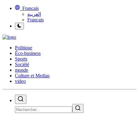
Français
العربية
Français
Politique
Éco-business
Sports
Société
monde
Culture et Medias
video