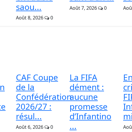
saou...
Août 7, 2026
0
Aoû
Août 8, 2026
0
CAF Coupe
La FIFA
En
on
de la
dément :
cr
Confédération
aucune
FI
ce
2026/27 :
promesse
In
résul...
d’Infantino
mi
...
Août 6, 2026
0
Aoû