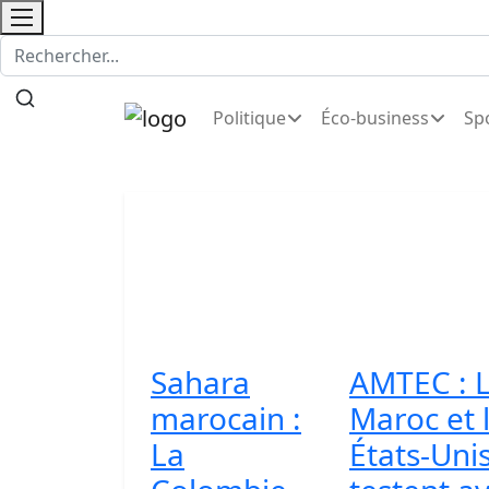
Politique
Éco-business
Sp
Sahara
AMTEC : 
marocain :
Maroc et 
La
États-Uni