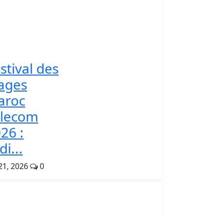
stival des
ages
aroc
elecom
26 :
di...
 21, 2026
0