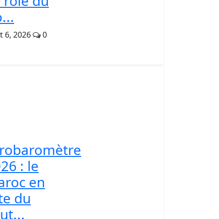
 rôle du
...
t 6, 2026
0
frobaromètre
26 : le
aroc en
te du
ut...