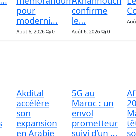
...
mémorandum
Akhannouch
Le
pour
confirme
Co
moderni...
le...
Aoû
Août 6, 2026
0
Août 6, 2026
0
Akdital
5G au
A
accélère
Maroc : un
20
son
envol
M
s
expansion
prometteur
tê
en Arabie
suivi d’un ...
so