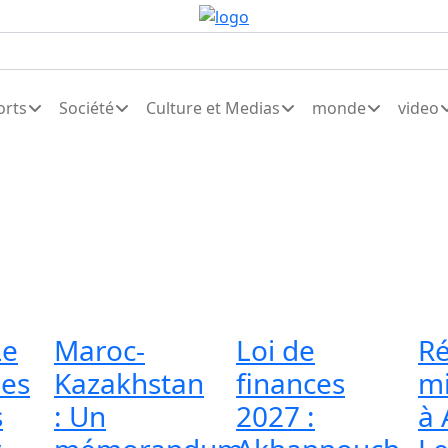
orts
Société
Culture et Medias
monde
video
Le
Maroc-
Loi de
R
les
Kazakhstan
finances
mi
s
: Un
2027 :
à