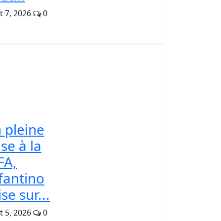
t 7, 2026
0
 pleine
ise à la
FA,
fantino
se sur...
t 5, 2026
0