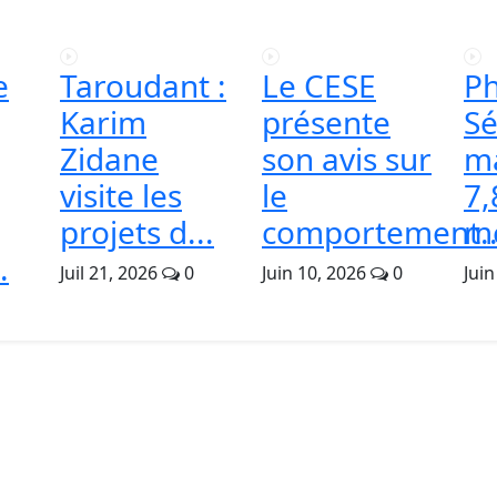
e
Taroudant :
Le CESE
Ph
Karim
présente
Sé
Zidane
son avis sur
m
visite les
le
7,
projets d...
comportement..
mo
.
Juil 21, 2026
0
Juin 10, 2026
0
Juin