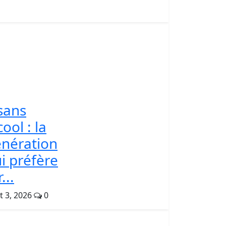
sans
cool : la
nération
i préfère
...
t 3, 2026
0