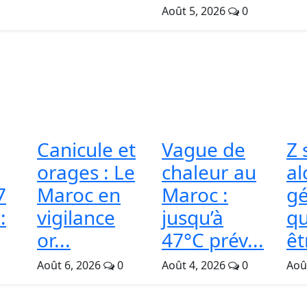
Août 5, 2026
0
Canicule et
Vague de
Z 
orages : Le
chaleur au
al
7
Maroc en
Maroc :
gé
:
vigilance
jusqu’à
qu
or...
47°C prév...
êtr
Août 6, 2026
0
Août 4, 2026
0
Aoû