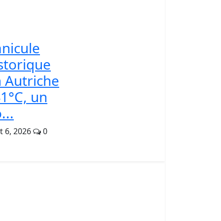
nicule
storique
 Autriche
41°C, un
...
t 6, 2026
0