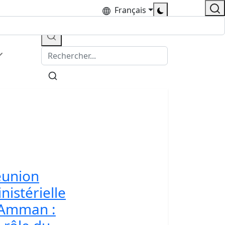
Français
éunion
nistérielle
 Amman :