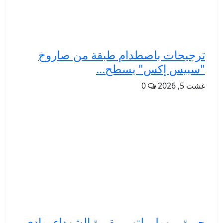
ترجيحات باصطدام طبقة من صاروخ
"سبيس إكس" بسطح...
غشت 5, 2026
0
حريق مهول يلتهم مقبرة الشهداء بوادي