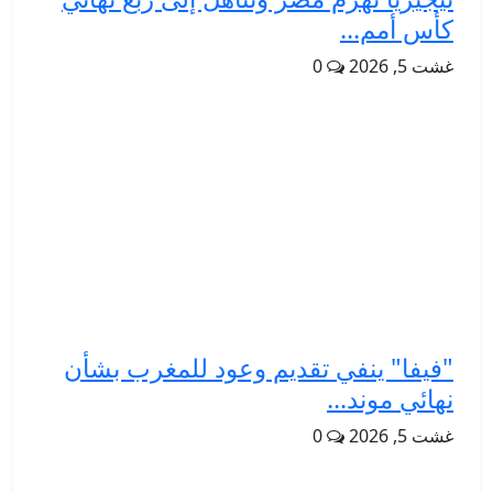
كأس أمم...
غشت 5, 2026
0
"فيفا" ينفي تقديم وعود للمغرب بشأن
نهائي موند...
غشت 5, 2026
0