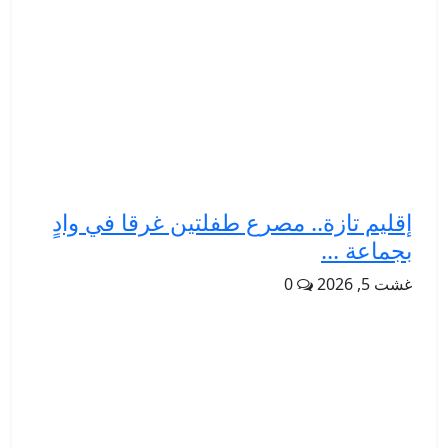
إقليم تازة.. مصرع طفلتين غرقا في وادٍ
بجماعة ...
غشت 5, 2026
0