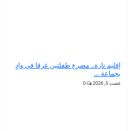
إقليم تازة.. مصرع طفلتين غرقا في وادٍ
بجماعة ...
غشت 5, 2026
0