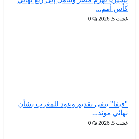
كأس أمم...
غشت 5, 2026
0
"فيفا" ينفي تقديم وعود للمغرب بشأن
نهائي موند...
غشت 5, 2026
0