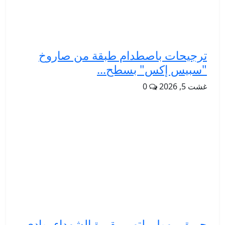
ترجيحات باصطدام طبقة من صاروخ
"سبيس إكس" بسطح...
غشت 5, 2026
0
حريق مهول يلتهم مقبرة الشهداء بوادي