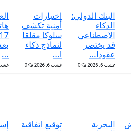
البنك الدولي:
اختبارات
الع
الذكاء
أمنية تكشف
هات
الاصطناعي
سلوكا مقلقا
قد يختصر
لنماذج ذكاء
بعد
عقودا...
ا...
...
غشت 6, 2026
0
غشت 6, 2026
0
غشت 5, 6
ض
البحرية
توقيع اتفاقية
إسب