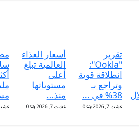
تقرير
أسعار الغذاء
مطا
"Ookla":
العالمية تبلغ
سلا
انطلاقة قوية
أعلى
وتراجع بـ
مستوياتها
ملي
خلال
38% في ...
منذ...
مسا
غشت 7, 2026
0
غشت 7, 2026
0
غشت 6, 6