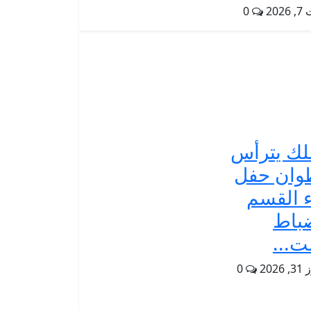
202
0
لك يترأس
وان حفل
ء القسم
باط
ت...
2026
0