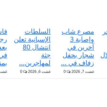
ر
مصرع شاب
السلطات
فاس
وإصابة 3
الإسبانية تعلن
رجل
آخرين في
انتشال 80
بعد
ال
شجار بحفل
جثة
في 
زفاف في ...
لمهاجرين...
بمن
غشت 7, 2026
0
غشت 6, 2026
0
غشت 6, 6