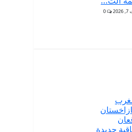
مة الت...
202
0
غرب
زاخستان
عان
اقية جديدة