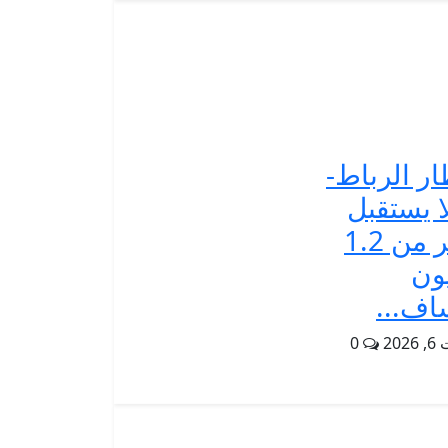
ر الرباط-
 يستقبل
أكثر من 1.2
ون
ف...
202
0