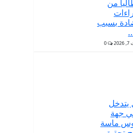
اليا من
اءات
ادة بسبب
.
202
0
يتدخل
ي جهة
س ماسة
ح تحقيق