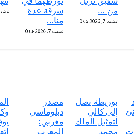
شقيق نزيل
تورطهما في
بته
من ...
سرقة عدة
غشت 7, 6
منا...
غشت 7, 2026
0
غشت 7, 2026
0
بوريطة يصل
مصدر
الم
ئ
إلى كالي
دبلوماسي
وكا
لتمثيل الملك
مغربي:
يوق
وت
محمد
المغرب
اتف