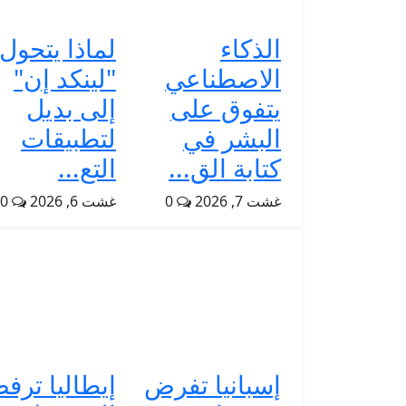
الذكاء
لماذا يتحول
الاصطناعي
"لينكد إن"
يتفوق على
إلى بديل
البشر في
لتطبيقات
كتابة الق...
التع...
غشت 7, 2026
0
غشت 6, 2026
0
إسبانيا تفرض
إيطاليا ترف