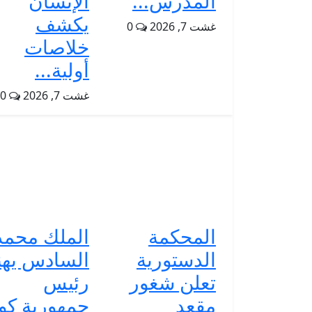
المدرس...
الإنسان
يكشف
غشت 7, 2026
0
خلاصات
أولية...
غشت 7, 2026
0
المحكمة
الملك محمد
الدستورية
السادس يهن
تعلن شغور
رئيس
مقعد
جمهورية ك