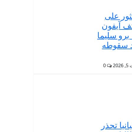
ثور على
ف آيفون
17 برو سليما
 سقوطه
202
0
انيا تحذر