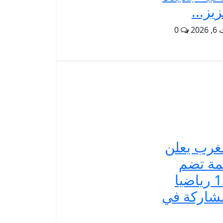
زيز...
202
0
غرب يعلن
مة تضم
120 رياضيا
شاركة في