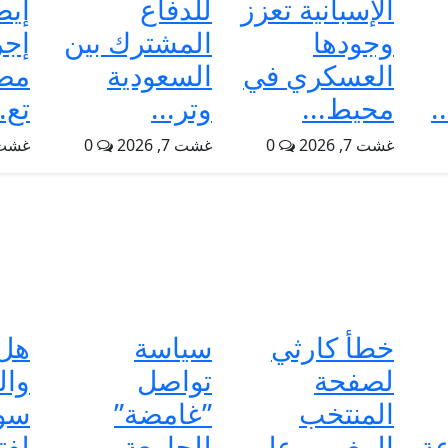
الإسبانية تعزز
للدفاع
إيط
وجودها
المشترك بين
إجر
العسكري في
السعودية
مض
.
محيط...
وتر...
تع..
غشت 7, 2026
0
غشت 7, 2026
0
غشت 7, 6
خطأ كارثي
سياسة
هل 
لصفحة
تواصل
وال
المنتخب
”غامضة”
سو
عة
المغربي على
للجامعة
لفت