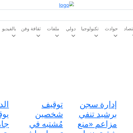
تصاد
حوادث
تكنولوجيا
دولي
ملفات
ثقافة وفن
بالفيديو
إدارة سجن
توقيف
الد
برشيد تنفي
شخصين
يوق
مزاعم «منع
مُشتبه في
جام