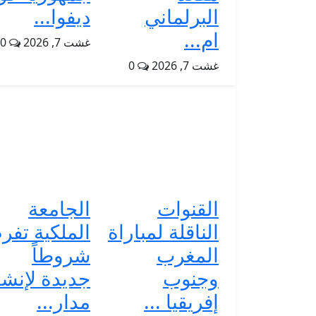
البرلماني
ديفوا...
ام...
غشت 7, 2026
0
غشت 7, 2026
0
القنوات
الجامعة
الناقلة لمباراة
الملكية تف
المغرب
شروطاً
وجنوب
جديدة لإنشا
إفريقيا ...
مدار...