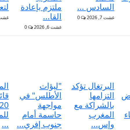
السادس ...
ملتزم بإعادة
لتع
القا...
غشت 7, 2026
0
غشت 6, 6
غشت 6, 2026
0
البرتغال تؤكد
"لبؤات
الم
رض
التزامها
الأطلس" في
قائ
بالشراكة مع
مواجهة
ء
المغرب
حاسمة أمام
للم
وإس...
جنوب إفري...
...