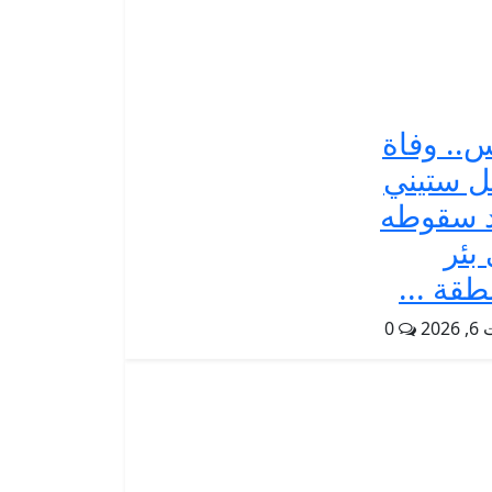
.. وفاة
 ستيني
 سقوطه
بئر
طقة ...
202
0