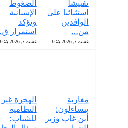
تفتيشا
الضغوط
استثنائيا على
الإسبانية
الوافدين
وتؤكد
من...
استمرار ق..
غشت 7, 2026
0
غشت 7, 2026
0
مغاربة
الهجرة غير
يتساءلون:
النظامية
أين غاب وزير
للشباب:
الشباب
سؤال النجا