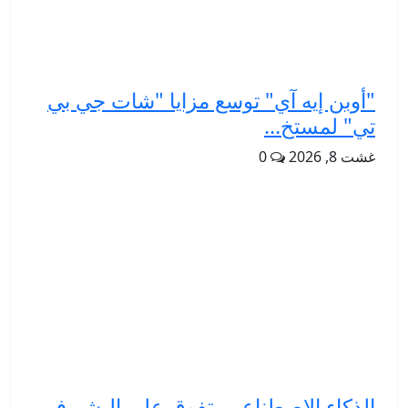
"أوبن إيه آي" توسع مزايا "شات جي بي
تي" لمستخ...
غشت 8, 2026
0
الذكاء الاصطناعي يتفوق على البشر في