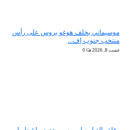
موسيماني يخلف هوغو بروس على رأس
منتخب جنوب إف...
غشت 8, 2026
0
وفاة والد ليونيل ميسي بعد صراع طويل